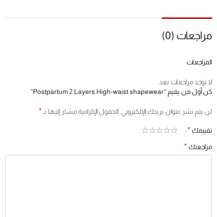
M
67 - 73 سم
XXL
73 - 79.2 سم
مراجعات (0)
XXXL
79.2 - 85.3 سم
المراجعات
لا توجد مراجعات بعد.
كن أول من يقيم “Postpartum 2 Layers High-waist shapewear”
ملاحظة:
*
لن يتم نشر عنوان بريدك الإلكتروني.
الحقول الإلزامية مشار إليها بـ
لا يمكن إرجاع أو استبدال هذا المنتج لأسباب صحية.
*
تقييمك
✨ مثالي لفترة ما بعد الولادة، نحت الجسم، وتعزيز الثقة بالنفس مع كل ارتداء!
💕
*
مراجعتك