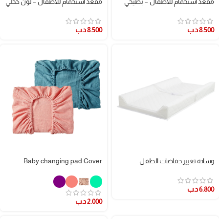
مقعد استحمام للأطفال – بطيخي
مقعد استحمام للأطفال – لون كحلي
8.500
د.ب
8.500
د.ب
وسادة تغيير حفاضات الطفل
Baby changing pad Cover
6.800
د.ب
2.000
د.ب