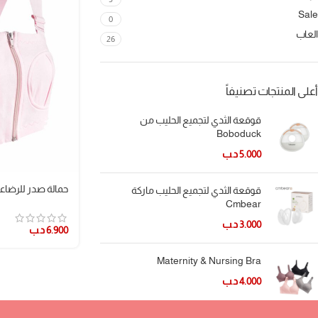
Sale
0
العاب
26
أعلى المنتجات تصنيفاً
قوقعة الثدي لتجميع الحليب من
Boboduck
5.000
د.ب
حمالة صدر للرضا
قوقعة الثدي لتجميع الحليب ماركة
Cmbear
3.000
د.ب
6.900
د.ب
Maternity & Nursing Bra
4.000
د.ب