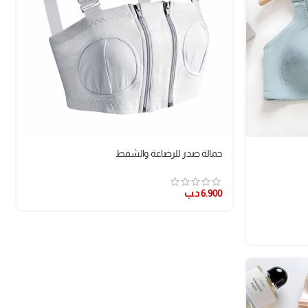
حمالة صدر للرضاعة والشفط
6.900
د.ب