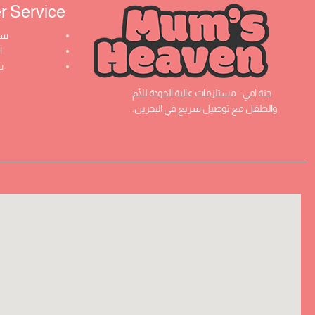
Service ​
سي
ا
س
جنة امي– مستلزمات عالية الجودة للأم
والطفل مع توصيل سريع في البحرين.