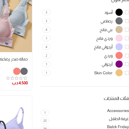
أسود
3
رصاصي
3
بني فاتح
4
وردي فاتح
1
أرجواني فاتح
4
وردي
2
حمالة صدر رضاعة 
أرجواني
1
Skin Color
1
4.500
د.ب
فئات المنتجات
Accessories
1
غرفة الطفل
28
Balck Friday
39