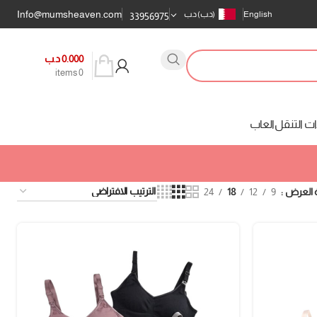
Info@mumsheaven.com
English
(د.ب)
د.ب
33956975
0.000
د.ب
items
0
ت التنقل
العاب
 العرض
9
12
18
24