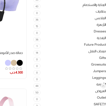
العناية والاستحمام
43
بطانيات
0
الملابس
36
الأجهزة
15
Dresses
0
التغذية
36
Future Product
1
معدات التنقل
حمالة صدر الأمومة
14
Gifts
0
Growsuits
0
Jumpers
4.300
د.ب
0
Leggings
0
الأمومة
44
العروض
50
Outlet
0
SAFETY
3