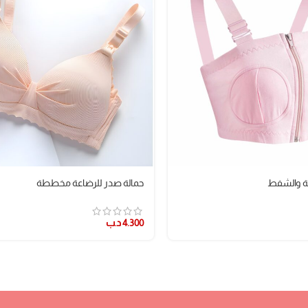
عة والشفط
حمالة صدر للرضاعة مخططة
4.300
د.ب