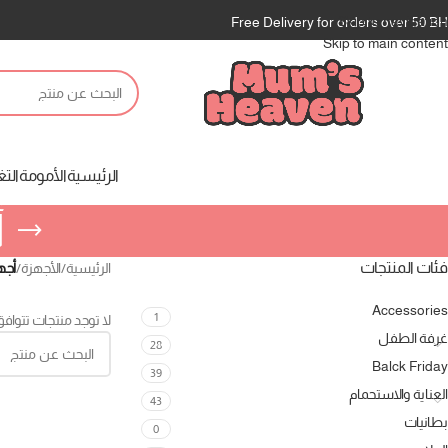
Skip to navigation
Free Delivery for orders over 50 B
Skip to main content
الرئيسية
الأمومة
التغ
أ
فئات المنتجات
الرئيسية
/
الأجهزة
/
أجه
Accessories
1
لا توجد منتجات تتوافق
غرفة الطفل
28
Balck Friday
39
العناية والاستحمام
43
بطانيات
0