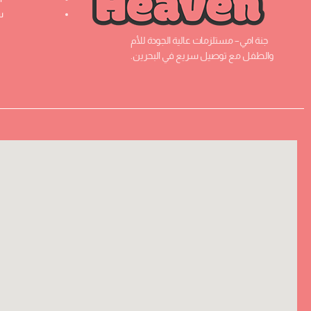
س
جنة امي– مستلزمات عالية الجودة للأم
والطفل مع توصيل سريع في البحرين.