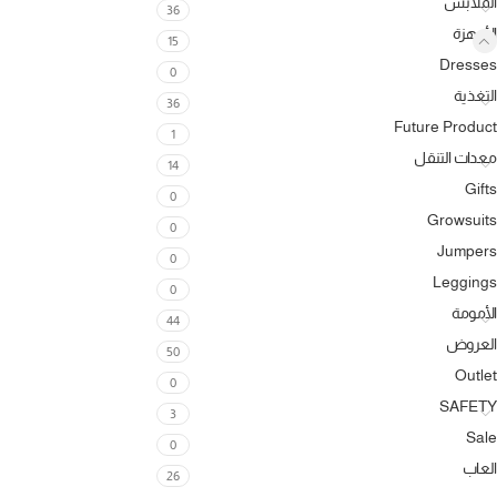
الملابس
36
الأجهزة
15
Dresses
0
التغذية
36
Future Product
1
معدات التنقل
14
Gifts
0
Growsuits
0
Jumpers
0
Leggings
0
الأمومة
44
العروض
50
Outlet
0
SAFETY
3
Sale
0
العاب
26