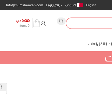
Info@mumsheaven.com
English
(د.ب)
د.ب
33956975
0.000
د.ب
items
0
ت التنقل
العاب
ت