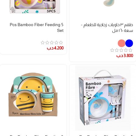
طقم ٣ حاويات زجاجية للطعام -
5 Pcs Bamboo Fiber Feeding
سعة ١٦٠ مل
Set
4.200
د.ب
3.800
د.ب