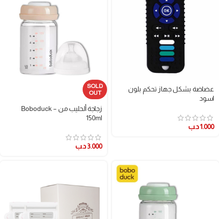
SOLD
عضاضة بشكل جهاز تحكم بلون
OUT
اسود
زجاجة ألحليب من Boboduck –
150ml
1.000
د.ب
3.000
د.ب