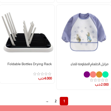
مرايل الطعام المقاومة للماء
Foldable Bottles Drying Rack
4.000
د.ب
2.000
د.ب
→
2
1