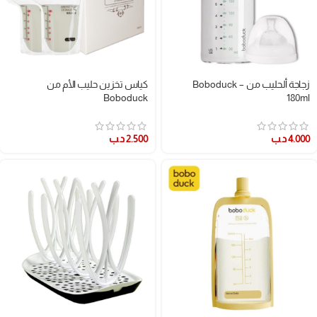
زجاجة ألحليب من Boboduck –
كياس تخزين حليب الأم من
Boboduck
180ml
4.000
د.ب
2.500
د.ب